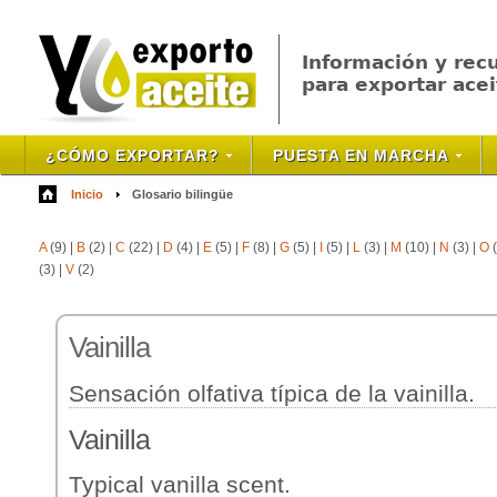
Información y rec
para exportar acei
¿CÓMO EXPORTAR?
PUESTA EN MARCHA
Inicio
Glosario bilingüe
A
(9)
|
B
(2)
|
C
(22)
|
D
(4)
|
E
(5)
|
F
(8)
|
G
(5)
|
I
(5)
|
L
(3)
|
M
(10)
|
N
(3)
|
O
(
(3)
|
V
(2)
Vainilla
Sensación olfativa típica de la vainilla.
Vainilla
Typical vanilla scent.