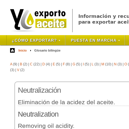
Información y rec
para exportar acei
¿CÓMO EXPORTAR?
PUESTA EN MARCHA
Inicio
Glosario bilingüe
A
(9)
|
B
(2)
|
C
(22)
|
D
(4)
|
E
(5)
|
F
(8)
|
G
(5)
|
I
(5)
|
L
(3)
|
M
(10)
|
N
(3)
|
O
(
(3)
|
V
(2)
Neutralizaci
ón
Eliminación de la acidez del aceite.
Neutralization
Removing oil acidity.